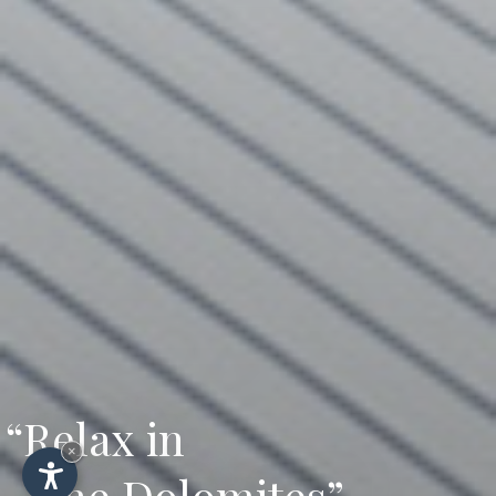
“Relax in
×
the Dolomites”