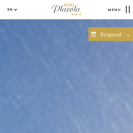
EN
MENU
Request →