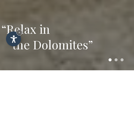
“Relax in
×
the Dolomites”
Wandern und Skifahren
in Wolkenstein – Anfrage
für Hotel Plazola
Schicken Sie uns Ihre unverbindliche