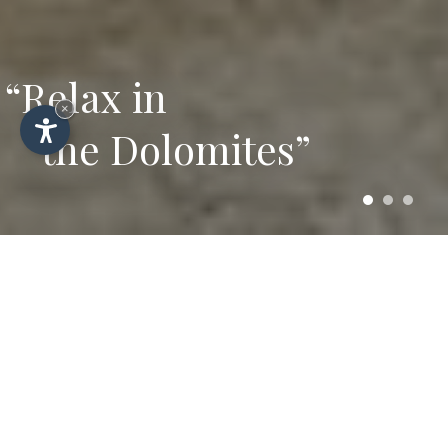
“Relax in
×
the Dolomites”
Wandern und Skifahren
in Wolkenstein – Anfrage
für Hotel Plazola
Schicken Sie uns Ihre unverbindliche